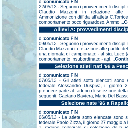
di:
comunicato FIN
22/05/13 - Seguono i provvedimenti disciplina
Claudio Mazzoni in relazione alle par
Ammonizione con diffida all'atleta C.Torrice
comportamento poco riguardoso. Ammo....
C
Allievi A: provvedimenti discip
di:
comunicato FIN
09/05/13 - Seguono i provvedimenti disciplina
Claudio Mazzoni in relazione alle partite del
una giornata di campionato: - al sig. Luce 
comportamento insubordinato; - agl....
Conti
Selezione atleti nati '98 a Pes
di:
comunicato FIN
07/05/13 - Gli atleti sotto elencati sono 
federale Alessandro Duspiva, il giorno 
prendere parte al raduno di selezione della
seguenti. Gaetano Baviera, Mario Del Basso
Selezione nate '96 a Rapall
di:
comunicato FIN
06/05/13 - Le atlete sotto elencate sono s
federale Paolo Zizza, il giorno 27 maggio a
al raduno collegiale di selezione della 