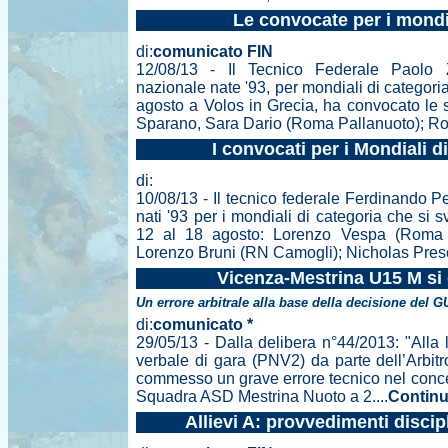
Le convocate per i mondi
di:
comunicato FIN
12/08/13 - Il Tecnico Federale Paolo Z
nazionale nate '93, per mondiali di categor
agosto a Volos in Grecia, ha convocato le 
Sparano, Sara Dario (Roma Pallanuoto); Rob
I convocati per i Mondiali 
di:
10/08/13 - Il tecnico federale Ferdinando Pe
nati '93 per i mondiali di categoria che si
12 al 18 agosto: Lorenzo Vespa (Roma 
Lorenzo Bruni (RN Camogli); Nicholas Presci
Vicenza-Mestrina U15 M si 
Un errore arbitrale alla base della decisione del 
di:
comunicato *
29/05/13 - Dalla delibera n°44/2013: "Alla 
verbale di gara (PNV2) da parte dell’Arbitr
commesso un grave errore tecnico nel conce
Squadra ASD Mestrina Nuoto a 2....
Continu
Allievi A: provvedimenti discip