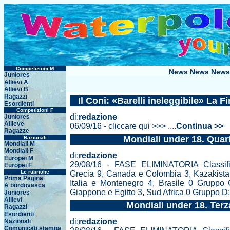
Competizioni M
News News News
Juniores
Allievi A
Allievi B
Ragazzi
Il Coni: «Barelli ineleggibile» La F
Esordienti
Competizioni F
di:
redazione
Juniores
Allieve
06/09/16 - cliccare qui >>> ....
Continua >>
Ragazze
Mondiali under 18. Quar
Nazionali
Mondiali M
Mondiali F
di:
redazione
Europei M
29/08/16 - FASE ELIMINATORIA Classif
Europei F
Le rubriche
Grecia 9, Canada e Colombia 3, Kazakista
Prima Pagina
Italia e Montenegro 4, Brasile 0 Gruppo
A bordovasca
Giappone e Egitto 3, Sud Africa 0 Gruppo D: 
Juniores
Allievi
Mondiali under 18. Terz
Ragazzi
Esordienti
di:
redazione
Nazionali
Comunicati stampa