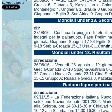
28/08/16 - FASE ELIMINATORIA Classifi
La vostra posta
Grecia 6, Canada 3, Kazakistan e Colom
Montenegro 4, Ungheria 3, Brasile 0 Grupp
Giappone e Egitto 3, Sud Africa 0 Gruppo D: 
Mondiali under 18. Secon
di:
r
27/08/16 - Continua la pioggia di reti al m
indegni per la pallanuoto. Fase Prelimin
giornata Giappone-Spagna 17-23 Egitto-Sud 
9-18 Serbia-Croazia 15-13 Usa-C....
Contin
Mondiali under 18. Risultati
di:
redazione
26/08/16 - Venerdì 26 agosto - 1^ giorn
Grecia-Canada 27-10 Spagna-Australia 8-1
32 Croazia-Nuova Zelanda 23-11 Cina-Serb
15-15 Gruppo A: Russia e Grecia 3, Kazakista
Raduno ligure per i nat
di:
redazione
09/11/15 - La Federazione Italiana Nuot
selezione Nazionale nati 2001-2002. Mart
alla Sciorba, ore 14.30-16-30 a Chiavari
10-12 alla Sciorba, ore 14.30-16.30 a Lava...