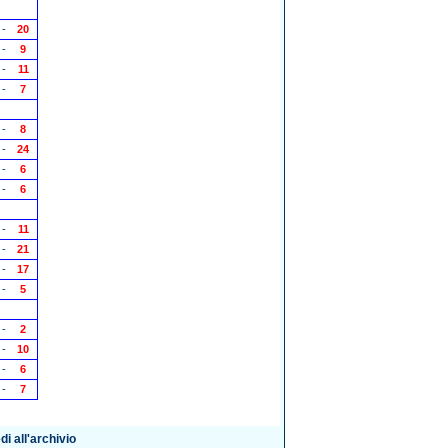
-
20
-
9
-
11
-
7
-
8
-
24
-
6
-
6
-
11
-
21
-
17
-
5
-
2
-
10
-
6
-
7
i all'archivio