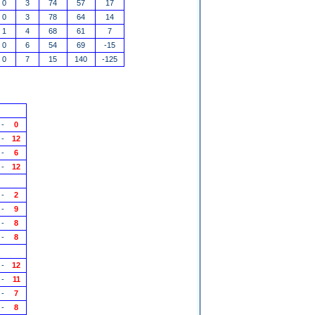
0
3
74
57
17
0
3
78
64
14
1
4
68
61
7
0
6
54
69
-15
0
7
15
140
-125
-
0
-
12
-
6
-
12
-
2
-
9
-
8
-
8
-
12
-
11
-
7
-
8