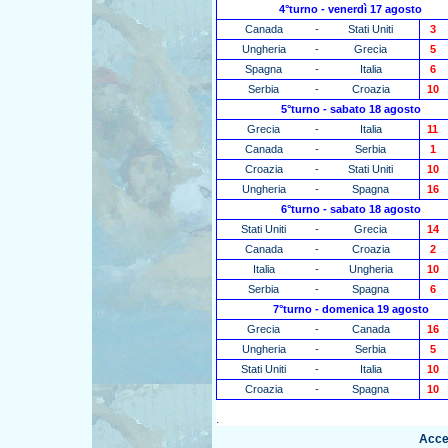
4°turno - venerdì 17 agosto
Canada
-
Stati Uniti
3
Ungheria
-
Grecia
5
Spagna
-
Italia
6
Serbia
-
Croazia
10
5°turno - sabato 18 agosto
Grecia
-
Italia
11
Canada
-
Serbia
1
Croazia
-
Stati Uniti
10
Ungheria
-
Spagna
16
6°turno - sabato 18 agosto
Stati Uniti
-
Grecia
14
Canada
-
Croazia
2
Italia
-
Ungheria
10
Serbia
-
Spagna
6
7°turno - domenica 19 agosto
Grecia
-
Canada
16
Ungheria
-
Serbia
5
Stati Uniti
-
Italia
10
Croazia
-
Spagna
10
.
Acced