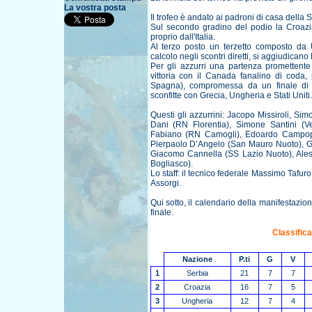
La vostra posta
Il trofeo è andato ai padroni di casa della
Sul secondo gradino del podio la Croazia
proprio dall'Italia.
Al terzo posto un terzetto composto da 
calcolo negli scontri diretti, si aggiudicano
Per gli azzurri una partenza promettente 
vittoria con il Canada fanalino di coda
Spagna), compromessa da un finale di t
sconfitte con Grecia, Ungheria e Stati Uniti.
Questi gli azzurrini: Jacopo Missiroli, 
Dani (RN Florentia), Simone Santini (Ve
Fabiano (RN Camogli), Edoardo Campopi
Pierpaolo D’Angelo (San Mauro Nuoto), Gi
Giacomo Cannella (SS Lazio Nuoto), Ales
Bogliasco).
Lo staff: il tecnico federale Massimo Tafuro
Assorgi.
Qui sotto, il calendario della manifestazione 
finale.
Classifica
Nazione
P.ti
G
V
1
Serbia
21
7
7
2
Croazia
16
7
5
3
Ungheria
12
7
4