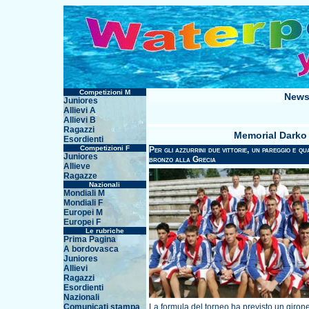
Competizioni M
News
Juniores
Allievi A
Allievi B
Ragazzi
Memorial Darko Č
Esordienti
Competizioni F
Per gli azzurrini due vittorie, un pareggio e 
Juniores
bronzo alla Grecia
Allieve
Ragazze
Nazionali
Mondiali M
Mondiali F
Europei M
Europei F
Le rubriche
Prima Pagina
A bordovasca
Juniores
Allievi
Ragazzi
Esordienti
Nazionali
Comunicati stampa
La formula del torneo ha previsto un girone 