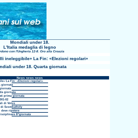
Mondiali under 18.
L'Italia medaglia di legno
erdono con l'Ungheria 12-8. Oro alla Croazia
lli ineleggibile» La Fin: «Elezioni regolari»
diali under 18. Quarta giornata
News news news
ile» La Fin: «Elezioni regolari»
 giornata
giornata
da giornata
ati prima giornata
001-02
li di Volos
i di Szombathely
 deve ripetere
isciplinare 8^giornata