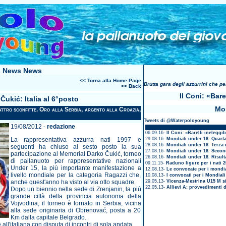
 News News
<< Torna alla Home Page
Brutta gara degli azzurrini che p
<< Back
Il Coni: «Bare
ukić: Italia al 6°posto
Mon
quattro sconfitte. Oro alla Serbia, argento alla Croazia,
Tweets di @Waterpoloyoung
19/08/2012 -
redazione
06.09.16-
Il Coni: «Barelli ineleggib
La rappresentativa azzurra nati 1997 e
29.08.16-
Mondiali under 18. Quarta
28.08.16-
Mondiali under 18. Terza 
seguenti ha chiuso al sesto posto la sua
27.08.16-
Mondiali under 18. Secon
partecipazione al Memorial Darko Čukić, torneo
26.08.16-
Mondiali under 18. Risult
di pallanuoto per rappresentative nazionali
09.11.15-
Raduno ligure per i nati 2
Under 15, la più importante manifestazione a
12.08.13-
Le convocate per i mondia
livello mondiale per la categoria Ragazzi che,
10.08.13-
I convocati per i Mondial
anche quest'anno ha visto al via otto squadre.
29.05.13-
Vicenza-Mestrina U15 M si
22.05.13-
Allievi A: provvedimenti d
Dopo un biennio nella sede di Zrenjanin, la più
grande città della provincia autonoma della
Vojvodina, il torneo è tornato in Serbia, vicina
alla sede originaria di Obrenovać, posta a 20
Km dalla capitale Belgrado.
all'italiana con disputa di incontri di sola andata.