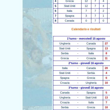
4
Grecia
12
7
4
5
Stati Uniti
12
7
4
6
Italia
7
7
2
7
Spagna
3
7
1
8
Canada
0
7
0
Calendario e risultati
1°turno - mercoledì 15 agosto
Ungheria
-
Canada
27
Stati Uniti
-
Spagna
13
Serbia
-
Italia
8
Grecia
-
Croazia
11
2°turno - giovedì 16 agosto
Italia
-
Canada
20
Stati Uniti
-
Serbia
4
Spagna
-
Grecia
6
Croazia
-
Ungheria
10
3°turno - giovedì 16 agosto
Canada
-
Spagna
5
Ungheria
-
Stati Uniti
13
Croazia
-
Italia
7
Serbia
-
Grecia
10