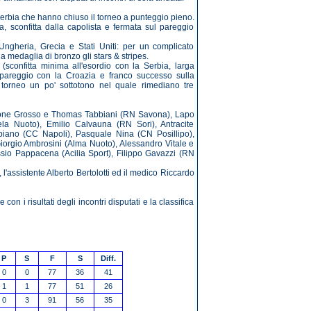
 Serbia che hanno chiuso il torneo a punteggio pieno.
, sconfitta dalla capolista e fermata sul pareggio
Ungheria, Grecia e Stati Uniti: per un complicato
 la medaglia di bronzo gli stars & stripes.
(sconfitta minima all'esordio con la Serbia, larga
, pareggio con la Croazia e franco successo sulla
orneo un po' sottotono nel quale rimediano tre
Simone Grosso e Thomas Tabbiani (RN Savona), Lapo
la Nuoto), Emilio Calvauna (RN Sori), Antracite
ano (CC Napoli), Pasquale Nina (CN Posillipo),
orgio Ambrosini (Alma Nuoto), Alessandro Vitale e
sio Pappacena (Acilia Sport), Filippo Gavazzi (RN
, l'assistente Alberto Bertolotti ed il medico Riccardo
con i risultati degli incontri disputati e la classifica
P
S
F
S
Diff.
0
0
77
36
41
1
1
77
51
26
0
3
91
56
35