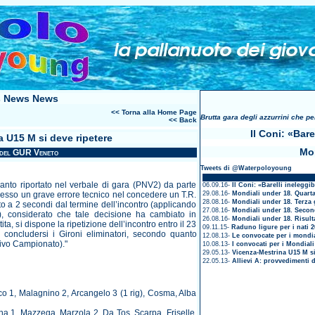
 News News
<< Torna alla Home Page
Brutta gara degli azzurrini che p
<< Back
Il Coni: «Bare
 U15 M si deve ripetere
Mon
e del GUR Veneto
Tweets di @Waterpoloyoung
uanto riportato nel verbale di gara (PNV2) da parte
06.09.16-
Il Coni: «Barelli ineleggib
messo un grave errore tecnico nel concedere un T.R.
29.08.16-
Mondiali under 18. Quarta
28.08.16-
Mondiali under 18. Terza 
 a 2 secondi dal termine dell’incontro (applicando
27.08.16-
Mondiali under 18. Secon
, considerato che tale decisione ha cambiato in
26.08.16-
Mondiali under 18. Risult
tita, si dispone la ripetizione dell’incontro entro il 23
09.11.15-
Raduno ligure per i nati 2
 concludersi i Gironi eliminatori, secondo quanto
12.08.13-
Le convocate per i mondia
tivo Campionato)."
10.08.13-
I convocati per i Mondial
29.05.13-
Vicenza-Mestrina U15 M si
22.05.13-
Allievi A: provvedimenti d
reco 1, Malagnino 2, Arcangelo 3 (1 rig), Cosma, Alba
na 1, Mazzega, Marzola 2, Da Tos, Scarpa, Friselle,