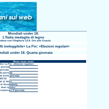
Mondiali under 18.
L'Italia medaglia di legno
erdono con l'Ungheria 12-8. Oro alla Croazia
lli ineleggibile» La Fin: «Elezioni regolari»
diali under 18. Quarta giornata
News news news
ile» La Fin: «Elezioni regolari»
 giornata
giornata
da giornata
ati prima giornata
001-02
li di Volos
i di Szombathely
 deve ripetere
isciplinare 8^giornata