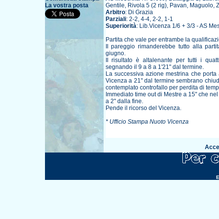
La vostra posta
Gentile, Rivola 5 (2 rig), Pavan, Maguolo, Z
Arbitro
: Di Grazia
Parziali
: 2-2, 4-4, 2-2, 1-1
Superiorità
: Lib.Vicenza 1/6 + 3/3 - AS Mes
Partita che vale per entrambe la qualificazi
Il pareggio rimanderebbe tutto alla part
giugno.
Il risultato è altalenante per tutti i qua
segnando il 9 a 8 a 1'21" dal termine.
La successiva azione mestrina che porta a
Vicenza a 21" dal termine sembrano chiuder
contemplato controfallo per perdita di temp
Immediato time out di Mestre a 15" che nel 
a 2" dalla fine.
Pende il ricorso del Vicenza.
* Ufficio Stampa Nuoto Vicenza
Acced
E