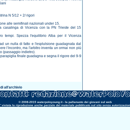
iani
trina N 5/12 + 2/ rigori
one alle semifinali nazionali under 15.
ita casalinga di Vicenza con la PN Trieste del 15
ttro tempi. Spezza l'equilibrio Alba per il Vicenza
d un nulla di fatto e l'esplulsione guadagnata dal
e l'incontro, ma l'arbitro inventa un ormai non più
o (passaggio indietro).
parapiglia finale guadagna e segna il rigore del 9-9
i all'archivio
© 2008-2015 waterpoloyoung.it - la pallanuoto dei giovani sul web
' vietata la riproduzione anche parziale del materiale pubblicato sul sito senza autorizzazio