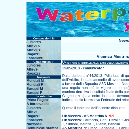
Competizioni M
News
Juniores
Allievi A
Allievi B
Ragazzi
Vicenza-Mestrina
Esordienti
Competizioni F
Un errore arbitrale alla base della decision
Juniores
29/05/2013 -
comunicato *
Allieve
Ragazze
Dalla delibera n°44/2013: "Alla luce di q
Nazionali
dell’Arbitro, il quale ammette di aver com
Mondiali M
a favore della Squadra ASD Mestrina Nuoto
Mondiali F
una regola non più in vigore da tempo)
Europei M
maniera decisiva il risultato finale della par
Europei F
Giugno p.v. (data entro la quale devono
Le rubriche
Prima Pagina
indicato nella Normativa Federale del rela
A bordovasca
Juniores
Questo il tabellino dell'incontro disputato
Allievi
Ragazzi
Lib.Vicenza - AS Mestrina N
9-9
Esordienti
Lib.Vicenza
: Carroccio, Carli, Pitzalis, G
Nazionali
1, Simioni, Marotta 1, Dianin, Banella
Comunicati stampa
AS Mestrina
N: Greco, Battaggia 1, Labru